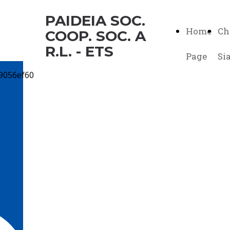
PAIDEIA SOC.
Home
Ch
COOP. SOC. A
R.L. - ETS
Page
Si
FORMAZION
CONTINUA
E