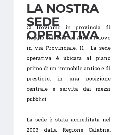
LA NOSTRA
SEDE
Ci troviamo in provincia di
OPERATIVA
Reggio Calabria, ad Africo Nuovo
in via Provinciale, 11 . La sede
operativa è ubicata al piano
primo di un immobile antico e di
prestigio, in una posizione
centrale e servita dai mezzi
pubblici.
La sede è stata accreditata nel
2003 dalla Regione Calabria,